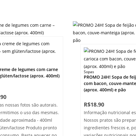
reme de legumes com carne
Sopas
glúten/lactose (aprox. 400ml)
PROMO 24H! Sopa de feij
com bacon, couve-mante
(aprox. 400ml) e pão
.90
R$
18.90
as nossas fotos são autorais.
rmitimos o uso das mesmas.
Informação nutricional e
dade aproximada - 400ml
Nossos pratos são prepa
úten/lactose Produto pronto
ingredientes frescos e, po
 consumo. Basta aquecer no
variações nutricionais p