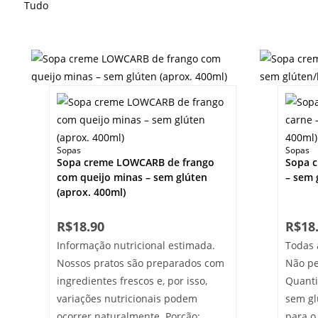
Tudo
Sopas
Sopas
Sopa creme LOWCARB de frango
Sopa c
com queijo minas – sem glúten
– sem 
(aprox. 400ml)
R$
18.90
R$
18
Informação nutricional estimada.
Todas 
Nossos pratos são preparados com
Não pe
ingredientes frescos e, por isso,
Quanti
variações nutricionais podem
sem gl
ocorrer naturalmente. Porção:
para o