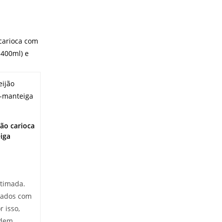
ão carioca
iga
stimada.
rados com
r isso,
odem