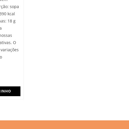
rção: sopa
390 kcal
nas: 18 g
a
 nossas
ativas. O
 variações
o
RINHO