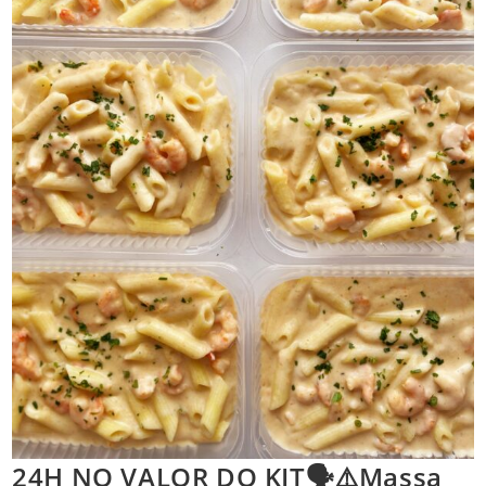
24H NO VALOR DO KIT🗣️⚠️Massa