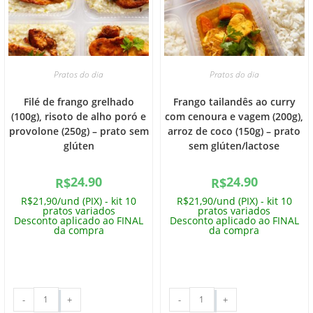
Pratos do dia
Pratos do dia
Filé de frango grelhado
Frango tailandês ao curry
(100g), risoto de alho poró e
com cenoura e vagem (200g),
provolone (250g) – prato sem
arroz de coco (150g) – prato
glúten
sem glúten/lactose
24.90
24.90
R$
R$
R$21,90/und (PIX) - kit 10
R$21,90/und (PIX) - kit 10
pratos variados
pratos variados
Desconto aplicado ao FINAL
Desconto aplicado ao FINAL
da compra
da compra
-
+
-
+