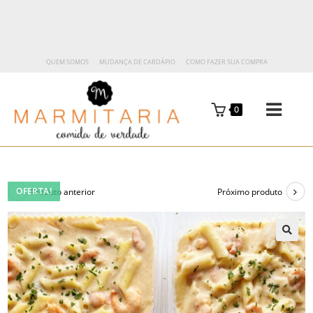
QUEM SOMOS
MUDANÇA DE CARDÁPIO
COMO FAZER SUA COMPRA
0
OFERTA!
Produto anterior
Próximo produto
🔍