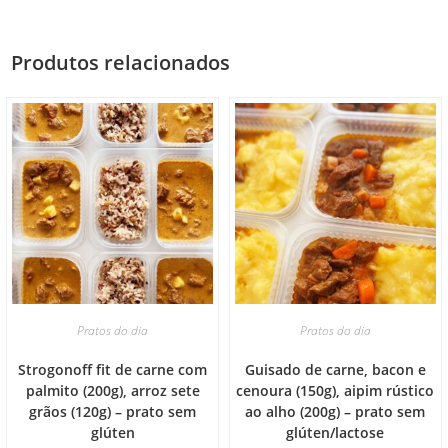
Produtos relacionados
Pratos do dia
Pratos do dia
Strogonoff fit de carne com
Guisado de carne, bacon e
palmito (200g), arroz sete
cenoura (150g), aipim rústico
grãos (120g) – prato sem
ao alho (200g) – prato sem
glúten
glúten/lactose