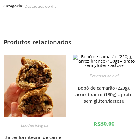
Categoria:
Destaques do dia!
Produtos relacionados
Destaques do dia!
Bobó de camarão (220g),
arroz branco (130g) – prato
sem glúten/lactose
30.00
R$
Lanches Integrais
Saltenha integral de carne –