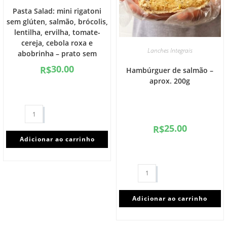
Pasta Salad: mini rigatoni
sem glúten, salmão, brócolis,
lentilha, ervilha, tomate-
cereja, cebola roxa e
Lanches Integrais
abobrinha – prato sem
glúten/lactose (300g)
30.00
R$
Hambúrguer de salmão –
aprox. 200g
25.00
R$
Adicionar ao carrinho
Adicionar ao carrinho