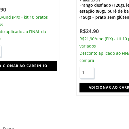
Pratos do dia
Frango desfiado (120g), 
.90
estação (80g), purê de b
/und (PIX) - kit 10 pratos
(150g) – prato sem glúte
os
R$
24.90
to aplicado ao FINAL da
a
R$21,90/und (PIX) - kit 10
variados
Desconto aplicado ao FIN
compra
DICIONAR AO CARRINHO
ADICIONAR AO CAR
Sobre