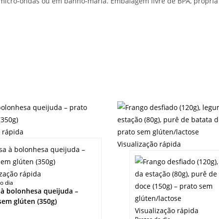
 micro-ondas ou em banho-maria. Embalagem livre de BPA, própri
o rápida
Visualização rápida
ização rápida
o dia
à bolonhesa queijuda –
sem glúten (350g)
Visualização rápida