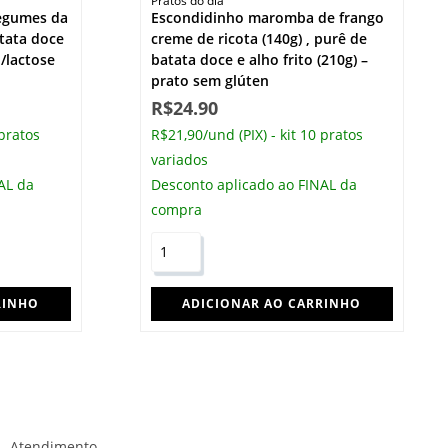
Pratos do dia
legumes da
Escondidinho maromba de frango
atata doce
creme de ricota (140g) , purê de
n/lactose
batata doce e alho frito (210g) –
prato sem glúten
R$
24.90
 pratos
R$21,90/und (PIX) - kit 10 pratos
variados
AL da
Desconto aplicado ao FINAL da
compra
RINHO
ADICIONAR AO CARRINHO
Atendimento