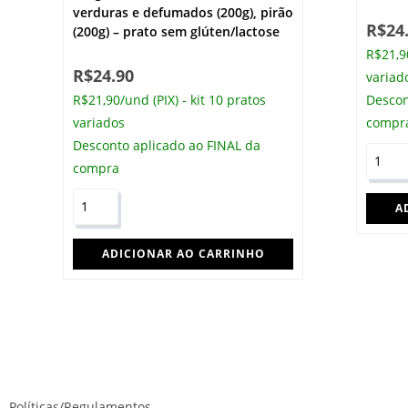
verduras e defumados (200g), pirão
R$
24
(200g) – prato sem glúten/lactose
R$21,90
R$
24.90
variad
R$21,90/und (PIX) - kit 10 pratos
Descon
variados
compr
Desconto aplicado ao FINAL da
compra
A
ADICIONAR AO CARRINHO
Políticas/Regulamentos