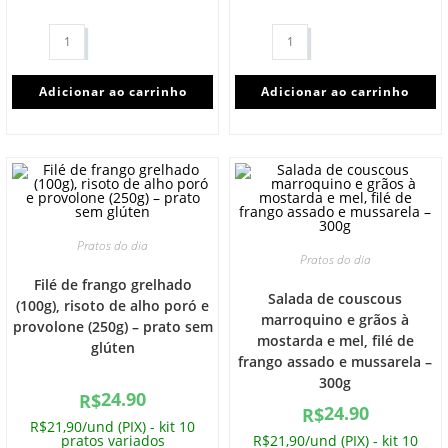
Adicionar ao carrinho
Adicionar ao carrinho
Pratos do dia
Pratos do dia
Filé de frango grelhado
Salada de couscous
(100g), risoto de alho poró e
marroquino e grãos à
provolone (250g) – prato sem
mostarda e mel, filé de
glúten
frango assado e mussarela –
300g
24.90
R$
24.90
R$
R$21,90/und (PIX) - kit 10
pratos variados
R$21,90/und (PIX) - kit 10