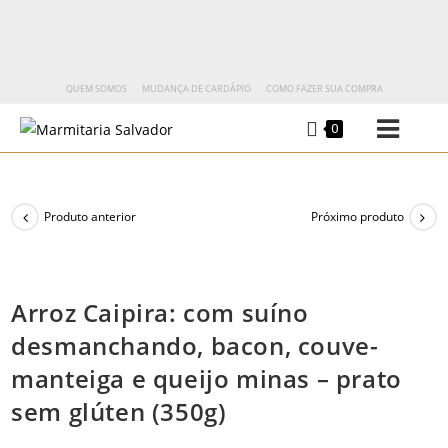
QUEM SOMOS
MUDANÇA DE CARDÁPIO
COMO FAZER SUA COMPRA
0
Produto anterior
Próximo produto
Arroz Caipira: com suíno
desmanchando, bacon, couve-
manteiga e queijo minas – prato
sem glúten (350g)