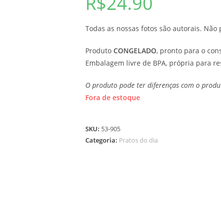
R$
24.90
Todas as nossas fotos são autorais. Nã
Produto
CONGELADO
, pronto para o co
Embalagem livre de BPA, própria para r
O produto pode ter diferenças com o produt
Fora de estoque
SKU:
53-905
Categoria:
Pratos do dia