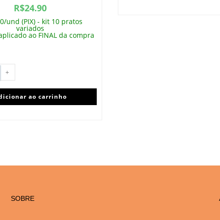
R$
24.90
0/und (PIX) - kit 10 pratos
variados
aplicado ao FINAL da compra
+
dicionar ao carrinho
SOBRE