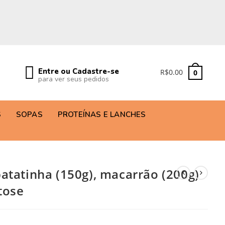
Entre ou Cadastre-se
R$
0.00
0
para ver seus pedidos
S
SOPAS
PROTEÍNAS E LANCHES
atatinha (150g), macarrão (200g)
tose