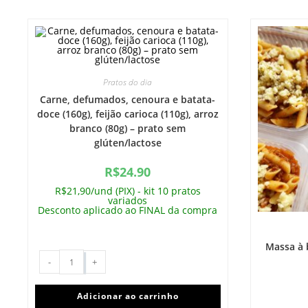
Pratos do dia
Carne, defumados, cenoura e batata-
doce (160g), feijão carioca (110g), arroz
branco (80g) – prato sem
glúten/lactose
R$
24.90
R$21,90/und (PIX) - kit 10 pratos
variados
Desconto aplicado ao FINAL da compra
Massa à 
-
+
Adicionar ao carrinho