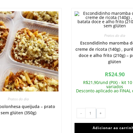
Pratos do dia
Escondidinho maromba d
creme de ricota (140g) , pur
doce e alho frito (210g) – 
glúten
R$
24.90
R$21,90/und (PIX) - kit 10
variados
Desconto aplicado ao FINAL
Pratos do dia
bolonhesa queijuda – prato
sem glúten (350g)
-
+
Adicionar ao carrin