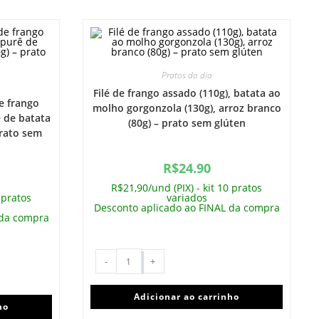
Pratos do dia
Filé de frango assado (110g), batata ao
e frango
molho gorgonzola (130g), arroz branco
ê de batata
(80g) – prato sem glúten
prato sem
R$
24.90
R$21,90/und (PIX) - kit 10 pratos
 pratos
variados
Desconto aplicado ao FINAL da compra
 da compra
-
+
Adicionar ao carrinho
ho