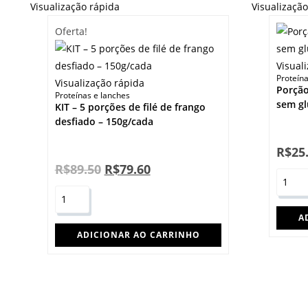
Visualização rápida
Visualizaçã
Oferta!
Visual
Proteína
Visualização rápida
Porção
Proteínas e lanches
sem gl
KIT – 5 porções de filé de frango
desfiado – 150g/cada
R$
25
R$
89.50
R$
79.60
A
ADICIONAR AO CARRINHO