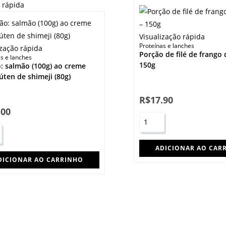
o rápida
Visualização rápida
Proteínas e lanches
ização rápida
Porção de filé de frango 
s e lanches
150g
: salmão (100g) ao creme
úten de shimeji (80g)
R$
17.90
.00
ADICIONAR AO CAR
DICIONAR AO CARRINHO