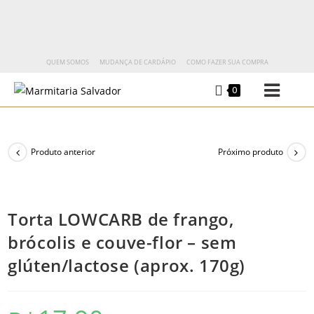
QUEM SOMOS
MUDANÇA DE CARDÁPIO
COMO FAZER SUA COMPRA
0
Produto anterior
Próximo produto
Torta LOWCARB de frango,
brócolis e couve-flor – sem
glúten/lactose (aprox. 170g)