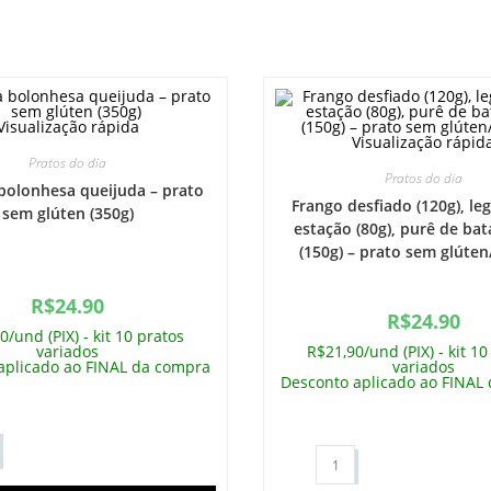
Visualização rápida
Visualização rápid
Pratos do dia
Pratos do dia
bolonhesa queijuda – prato
Frango desfiado (120g), l
sem glúten (350g)
estação (80g), purê de ba
(150g) – prato sem glúten
R$
24.90
R$
24.90
0/und (PIX) - kit 10 pratos
variados
R$21,90/und (PIX) - kit 10
aplicado ao FINAL da compra
variados
Desconto aplicado ao FINAL