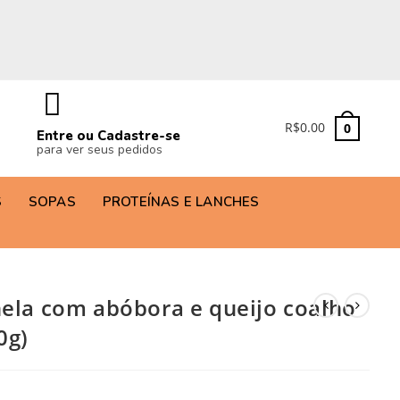
R$
0.00
0
Entre ou Cadastre-se
para ver seus pedidos
S
SOPAS
PROTEÍNAS E LANCHES
nela com abóbora e queijo coalho
0g)