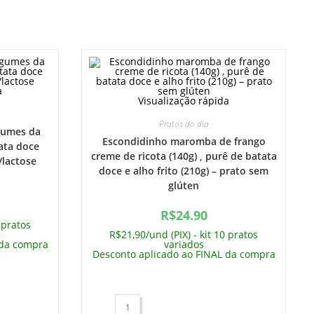
a
Visualização rápida
Pratos do dia
egumes da
Escondidinho maromba de frango
tata doce
creme de ricota (140g) , purê de batata
/lactose
doce e alho frito (210g) – prato sem
glúten
R$
24.90
 pratos
R$21,90/und (PIX) - kit 10 pratos
 da compra
variados
Desconto aplicado ao FINAL da compra