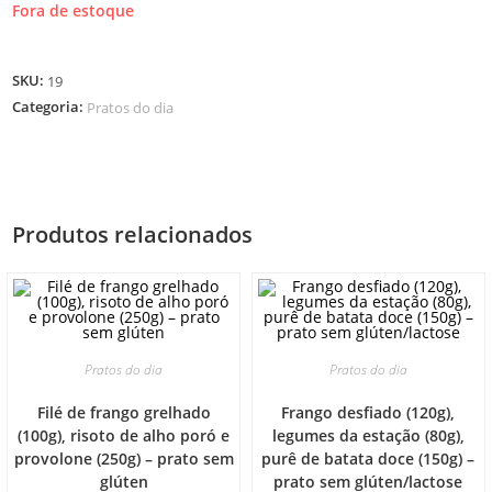
Fora de estoque
SKU:
19
Categoria:
Pratos do dia
Produtos relacionados
Pratos do dia
Pratos do dia
Filé de frango grelhado
Frango desfiado (120g),
(100g), risoto de alho poró e
legumes da estação (80g),
provolone (250g) – prato sem
purê de batata doce (150g) –
glúten
prato sem glúten/lactose