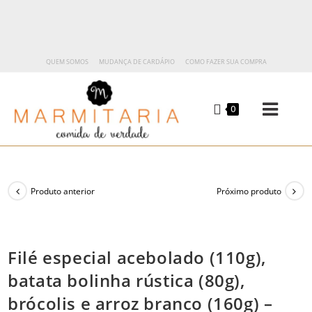
QUEM SOMOS
MUDANÇA DE CARDÁPIO
COMO FAZER SUA COMPRA
0
Produto anterior
Próximo produto
Filé especial acebolado (110g),
batata bolinha rústica (80g),
brócolis e arroz branco (160g) –