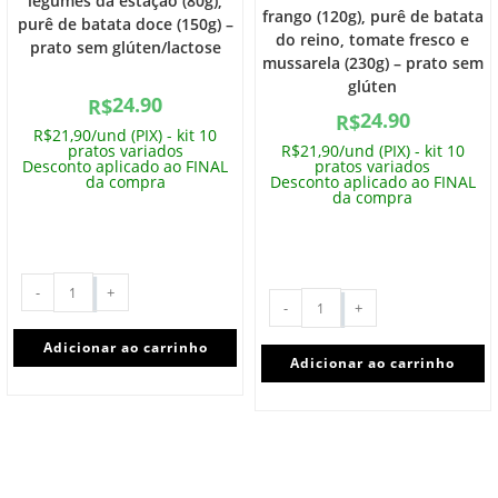
legumes da estação (80g),
frango (120g), purê de batata
purê de batata doce (150g) –
do reino, tomate fresco e
prato sem glúten/lactose
mussarela (230g) – prato sem
glúten
24.90
R$
24.90
R$
R$21,90/und (PIX) - kit 10
pratos variados
R$21,90/und (PIX) - kit 10
Desconto aplicado ao FINAL
pratos variados
da compra
Desconto aplicado ao FINAL
da compra
-
+
-
+
Adicionar ao carrinho
Adicionar ao carrinho