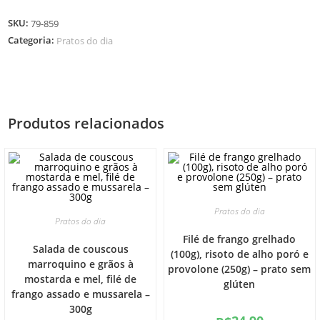
SKU:
79-859
Categoria:
Pratos do dia
Produtos relacionados
Pratos do dia
Pratos do dia
Filé de frango grelhado
Salada de couscous
(100g), risoto de alho poró e
marroquino e grãos à
provolone (250g) – prato sem
mostarda e mel, filé de
glúten
frango assado e mussarela –
300g