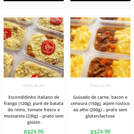
Pratos do dia
Pratos do dia
Escondidinho italiano de
Guisado de carne, bacon e
frango (120g), purê de batata
cenoura (150g), aipim rústico
do reino, tomate fresco e
ao alho (200g) – prato sem
mussarela (230g) – prato sem
glúten/lactose
glúten
24.90
24.90
R$
R$