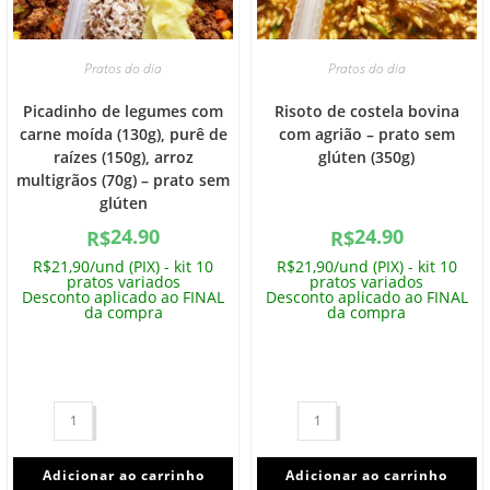
Pratos do dia
Pratos do dia
Picadinho de legumes com
Risoto de costela bovina
carne moída (130g), purê de
com agrião – prato sem
raízes (150g), arroz
glúten (350g)
multigrãos (70g) – prato sem
glúten
24.90
24.90
R$
R$
R$21,90/und (PIX) - kit 10
R$21,90/und (PIX) - kit 10
pratos variados
pratos variados
Desconto aplicado ao FINAL
Desconto aplicado ao FINAL
da compra
da compra
Adicionar ao carrinho
Adicionar ao carrinho