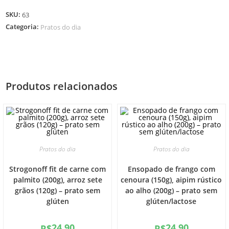
SKU:
63
Categoria:
Pratos do dia
Produtos relacionados
Pratos do dia
Pratos do dia
Strogonoff fit de carne com
Ensopado de frango com
palmito (200g), arroz sete
cenoura (150g), aipim rústico
grãos (120g) – prato sem
ao alho (200g) – prato sem
glúten
glúten/lactose
24.90
24.90
R$
R$