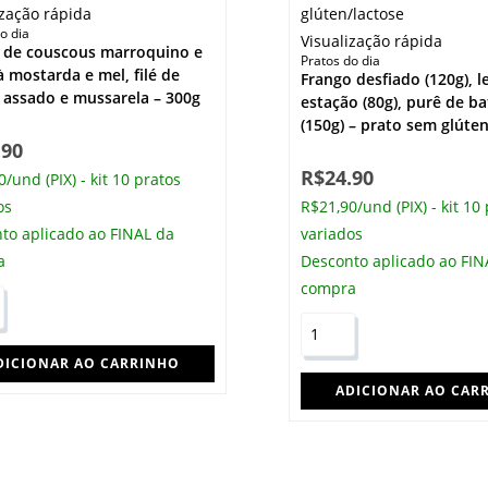
ização rápida
o dia
Visualização rápida
 de couscous marroquino e
Pratos do dia
à mostarda e mel, filé de
Frango desfiado (120g), 
 assado e mussarela – 300g
estação (80g), purê de b
(150g) – prato sem glúte
.90
R$
24.90
/und (PIX) - kit 10 pratos
os
R$21,90/und (PIX) - kit 10
to aplicado ao FINAL da
variados
a
Desconto aplicado ao FIN
compra
DICIONAR AO CARRINHO
ADICIONAR AO CAR