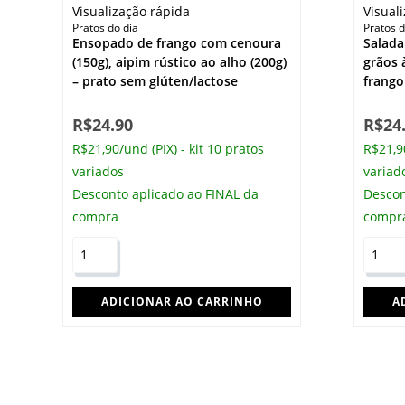
Visualização rápida
Visual
Pratos do dia
Pratos d
Ensopado de frango com cenoura
Salada
(150g), aipim rústico ao alho (200g)
grãos 
– prato sem glúten/lactose
frango
R$
24.90
R$
24
R$21,90/und (PIX) - kit 10 pratos
R$21,90
variados
variad
Desconto aplicado ao FINAL da
Descon
compra
compr
ADICIONAR AO CARRINHO
A