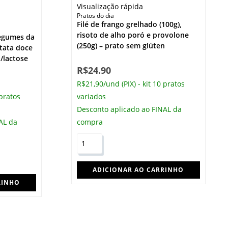
Visualização rápida
Pratos do dia
Filé de frango grelhado (100g),
risoto de alho poró e provolone
legumes da
(250g) – prato sem glúten
atata doce
n/lactose
R$
24.90
R$21,90/und (PIX) - kit 10 pratos
 pratos
variados
Desconto aplicado ao FINAL da
AL da
compra
ADICIONAR AO CARRINHO
RINHO