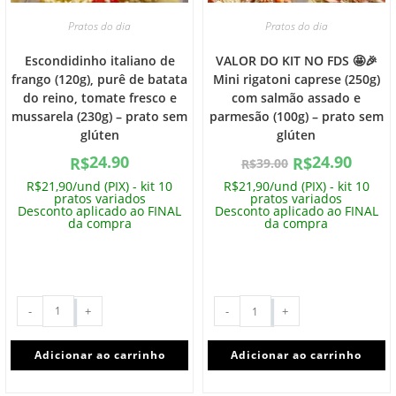
Pratos do dia
Pratos do dia
Escondidinho italiano de
VALOR DO KIT NO FDS 🤩🎉
frango (120g), purê de batata
Mini rigatoni caprese (250g)
do reino, tomate fresco e
com salmão assado e
mussarela (230g) – prato sem
parmesão (100g) – prato sem
glúten
glúten
24.90
24.90
R$
R$
39.00
R$
R$21,90/und (PIX) - kit 10
R$21,90/und (PIX) - kit 10
pratos variados
pratos variados
Desconto aplicado ao FINAL
Desconto aplicado ao FINAL
da compra
da compra
-
+
-
+
Adicionar ao carrinho
Adicionar ao carrinho