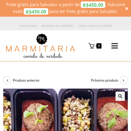
Frete grátis para Salvador a partir de
. Adicione
450.00
R$
×
mais
para ter frete grátis para Salvador.
450.00
R$
QUEM SOMOS
MUDANÇA DE CARDÁPIO
COMO FAZER SUA COMPRA
0
Produto anterior
Próximo produto
🔍