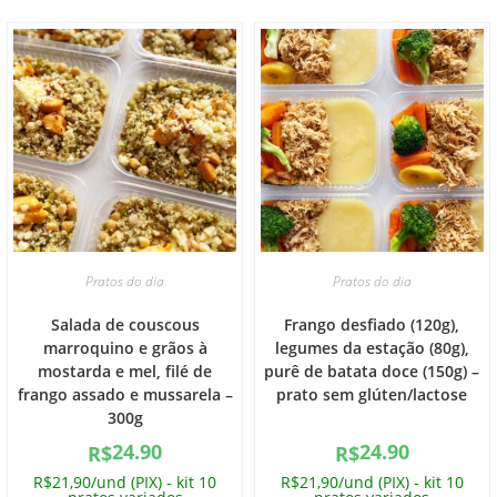
Pratos do dia
Pratos do dia
Salada de couscous
Frango desfiado (120g),
marroquino e grãos à
legumes da estação (80g),
mostarda e mel, filé de
purê de batata doce (150g) –
frango assado e mussarela –
prato sem glúten/lactose
300g
24.90
24.90
R$
R$
R$21,90/und (PIX) - kit 10
R$21,90/und (PIX) - kit 10