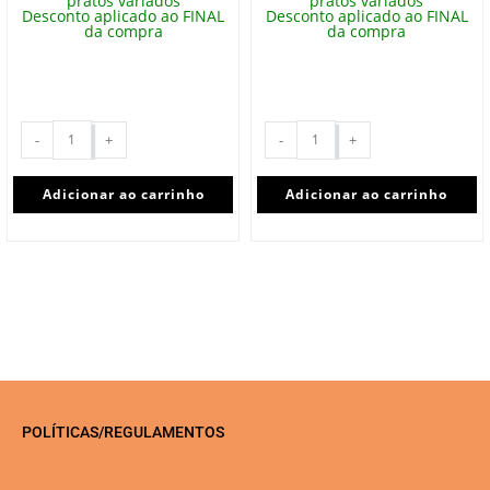
pratos variados
pratos variados
Desconto aplicado ao FINAL
Desconto aplicado ao FINAL
da compra
da compra
-
+
-
+
Adicionar ao carrinho
Adicionar ao carrinho
POLÍTICAS/REGULAMENTOS