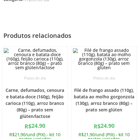
Produtos relacionados
Pratos do dia
Pratos do dia
Carne, defumados, cenoura
Filé de frango assado (110g),
e batata-doce (160g), feijão
batata ao molho gorgonzola
carioca (110g), arroz branco
(130g), arroz branco (80g) –
(80g) – prato sem
prato sem glúten
glúten/lactose
24.90
24.90
R$
R$
R$21,90/und (PIX) - kit 10
R$21,90/und (PIX) - kit 10
pratos variados
pratos variados