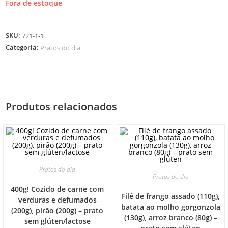
Fora de estoque
SKU:
721-1-1
Categoria:
Pratos do dia
Produtos relacionados
Pratos do dia
Pratos do dia
400g! Cozido de carne com
Filé de frango assado (110g),
verduras e defumados
batata ao molho gorgonzola
(200g), pirão (200g) – prato
(130g), arroz branco (80g) –
sem glúten/lactose