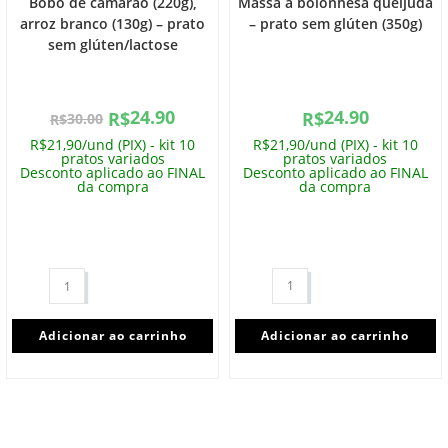
Bobó de camarão (220g),
Massa à bolonhesa queijuda
arroz branco (130g) – prato
– prato sem glúten (350g)
sem glúten/lactose
24.90
24.90
R$
R$
30.00
R$
R$21,90/und (PIX) - kit 10
R$21,90/und (PIX) - kit 10
pratos variados
pratos variados
Desconto aplicado ao FINAL
Desconto aplicado ao FINAL
da compra
da compra
Adicionar ao carrinho
Adicionar ao carrinho