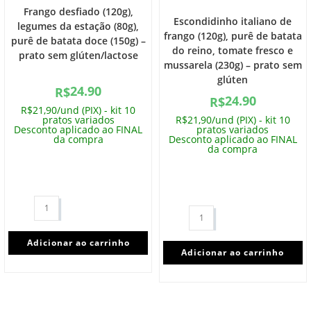
Frango desfiado (120g),
Escondidinho italiano de
legumes da estação (80g),
frango (120g), purê de batata
purê de batata doce (150g) –
do reino, tomate fresco e
prato sem glúten/lactose
mussarela (230g) – prato sem
glúten
24.90
R$
24.90
R$
R$21,90/und (PIX) - kit 10
pratos variados
R$21,90/und (PIX) - kit 10
Desconto aplicado ao FINAL
pratos variados
da compra
Desconto aplicado ao FINAL
da compra
Adicionar ao carrinho
Adicionar ao carrinho