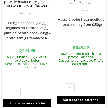
Pratos do dia
Pratos do dia
Massa à bolonhesa queijuda
Frango desfiado (120g),
– prato sem glúten (350g)
legumes da estação (80g),
purê de batata doce (150g) –
prato sem glúten/lactose
24.90
R$
24.90
R$
R$21,90/und (PIX) - kit 10
R$21,90/und (PIX) - kit 10
pratos variados
pratos variados
Desconto aplicado ao FINAL
Desconto aplicado ao FINAL
da compra
da compra
Adicionar ao carrinho
Adicionar ao carrinho