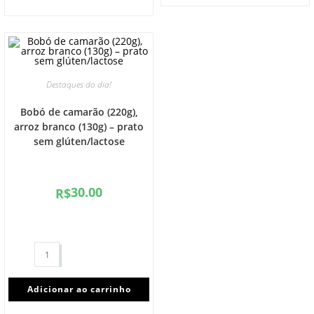
Destaques do dia!
Bobó de camarão (220g),
arroz branco (130g) – prato
sem glúten/lactose
30.00
R$
Adicionar ao carrinho