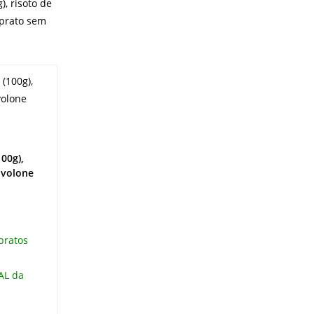
100g),
ovolone
n
 pratos
AL da