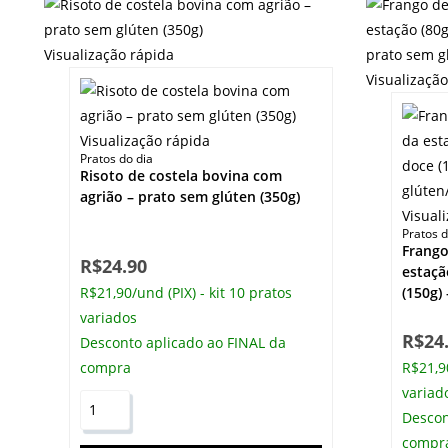
Visualização rápida
Visualizaçã
Visualização rápida
Pratos do dia
Risoto de costela bovina com
agrião – prato sem glúten (350g)
Visual
Pratos d
Frango
R$
24.90
estaçã
R$21,90/und (PIX) - kit 10 pratos
(150g)
variados
R$
24
Desconto aplicado ao FINAL da
compra
R$21,90
variad
Descon
compr