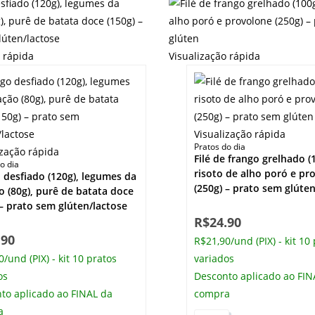
o rápida
Visualização rápida
Visualização rápida
Pratos do dia
ização rápida
Filé de frango grelhado (
o dia
risoto de alho poró e pr
 desfiado (120g), legumes da
(250g) – prato sem glúte
o (80g), purê de batata doce
 – prato sem glúten/lactose
R$
24.90
.90
R$21,90/und (PIX) - kit 10
/und (PIX) - kit 10 pratos
variados
os
Desconto aplicado ao FIN
to aplicado ao FINAL da
compra
a