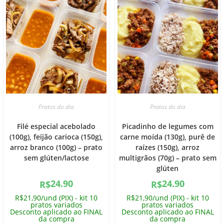
Pratos do dia
Pratos do dia
Filé especial acebolado
Picadinho de legumes com
(100g), feijão carioca (150g),
carne moída (130g), purê de
arroz branco (100g) – prato
raízes (150g), arroz
sem glúten/lactose
multigrãos (70g) – prato sem
glúten
24.90
24.90
R$
R$
R$21,90/und (PIX) - kit 10
R$21,90/und (PIX) - kit 10
pratos variados
pratos variados
Desconto aplicado ao FINAL
Desconto aplicado ao FINAL
da compra
da compra