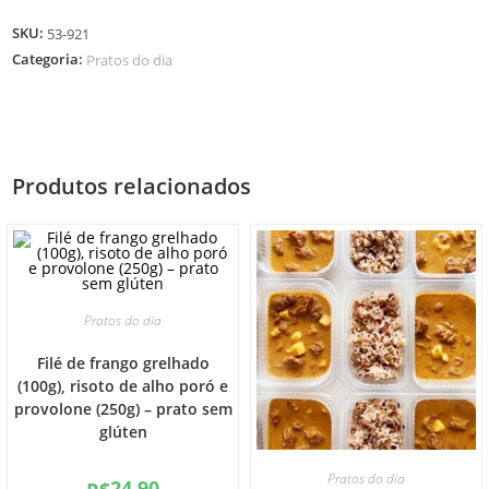
SKU:
53-921
Categoria:
Pratos do dia
Produtos relacionados
Pratos do dia
Filé de frango grelhado
(100g), risoto de alho poró e
provolone (250g) – prato sem
glúten
Pratos do dia
24.90