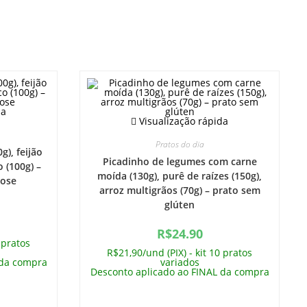
da
Visualização rápida
Pratos do dia
g), feijão
Picadinho de legumes com carne
o (100g) –
moída (130g), purê de raízes (150g),
tose
arroz multigrãos (70g) – prato sem
glúten
R$
24.90
 pratos
R$21,90/und (PIX) - kit 10 pratos
 da compra
variados
Desconto aplicado ao FINAL da compra