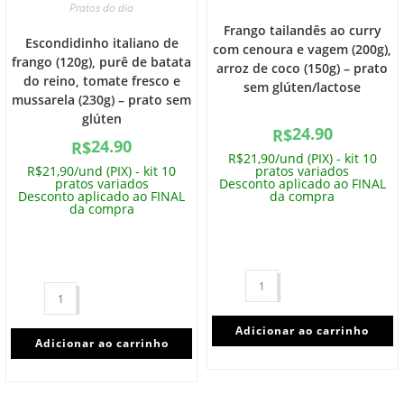
Pratos do dia
Frango tailandês ao curry
Escondidinho italiano de
com cenoura e vagem (200g),
frango (120g), purê de batata
arroz de coco (150g) – prato
do reino, tomate fresco e
sem glúten/lactose
mussarela (230g) – prato sem
glúten
24.90
R$
24.90
R$
R$21,90/und (PIX) - kit 10
R$21,90/und (PIX) - kit 10
pratos variados
pratos variados
Desconto aplicado ao FINAL
Desconto aplicado ao FINAL
da compra
da compra
Adicionar ao carrinho
Adicionar ao carrinho