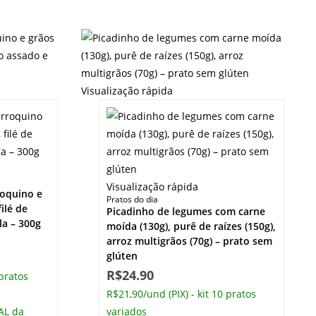
Visualização rápida
Visualização rápida
roquino e
Pratos do dia
ilé de
Picadinho de legumes com carne
la – 300g
moída (130g), purê de raízes (150g),
arroz multigrãos (70g) – prato sem
glúten
R$
24.90
 pratos
R$21,90/und (PIX) - kit 10 pratos
AL da
variados