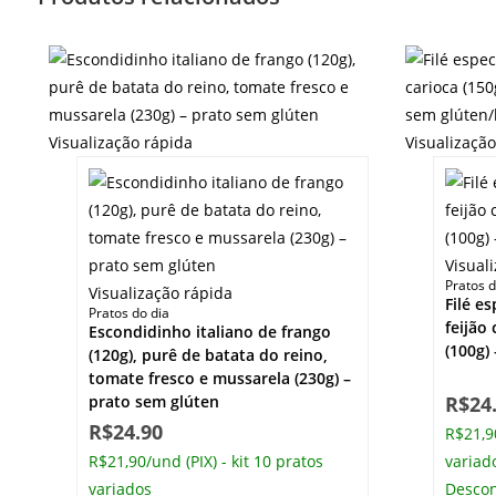
Visualização rápida
Visualizaçã
Visual
Pratos d
Visualização rápida
Filé e
Pratos do dia
feijão
Escondidinho italiano de frango
(100g)
(120g), purê de batata do reino,
tomate fresco e mussarela (230g) –
prato sem glúten
R$
24
R$
24.90
R$21,90
R$21,90/und (PIX) - kit 10 pratos
variad
variados
Descon