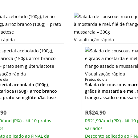
o rápida
Visualização rápida
ização rápida
Visualização rápida
o dia
Pratos do dia
special acebolado (100g),
Salada de couscous mar
 carioca (150g), arroz branco
grãos à mostarda e mel, f
 – prato sem glúten/lactose
frango assado e mussare
.90
R$
24.90
/und (PIX) - kit 10 pratos
R$21,90/und (PIX) - kit 10
os
variados
to aplicado ao FINAL da
Desconto aplicado ao FIN