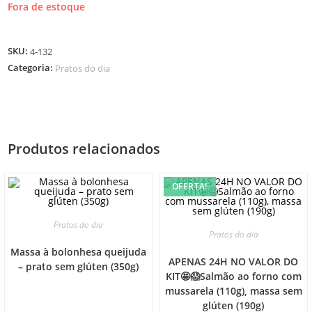
Fora de estoque
SKU:
4-132
Categoria:
Pratos do dia
Produtos relacionados
OFERTA!
Pratos do dia
Pratos do dia
Massa à bolonhesa queijuda
APENAS 24H NO VALOR DO
– prato sem glúten (350g)
KIT🤩😱Salmão ao forno com
mussarela (110g), massa sem
glúten (190g)