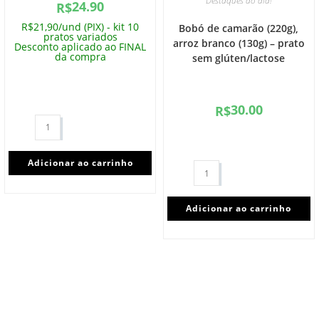
Destaques do dia!
24.90
R$
R$21,90/und (PIX) - kit 10
Bobó de camarão (220g),
pratos variados
arroz branco (130g) – prato
Desconto aplicado ao FINAL
da compra
sem glúten/lactose
30.00
R$
Adicionar ao carrinho
Adicionar ao carrinho