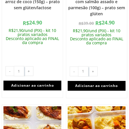
arroz de coco (150g) – prato
com salmão assado e
sem glúten/lactose
parmesão (100g) – prato sem
glúten
24.90
24.90
R$
R$
39.00
R$
R$21,90/und (PIX) - kit 10
R$21,90/und (PIX) - kit 10
pratos variados
pratos variados
Desconto aplicado ao FINAL
Desconto aplicado ao FINAL
da compra
da compra
-
+
-
+
Adicionar ao carrinho
Adicionar ao carrinho