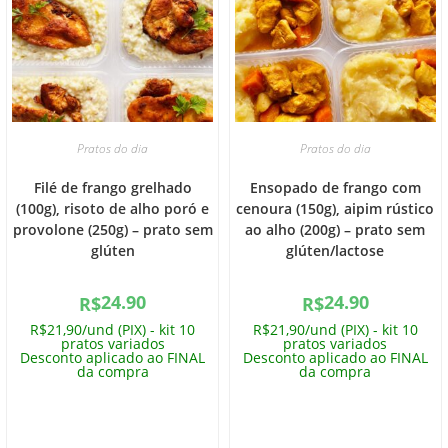
Pratos do dia
Pratos do dia
Filé de frango grelhado
Ensopado de frango com
(100g), risoto de alho poró e
cenoura (150g), aipim rústico
provolone (250g) – prato sem
ao alho (200g) – prato sem
glúten
glúten/lactose
24.90
24.90
R$
R$
R$21,90/und (PIX) - kit 10
R$21,90/und (PIX) - kit 10
pratos variados
pratos variados
Desconto aplicado ao FINAL
Desconto aplicado ao FINAL
da compra
da compra