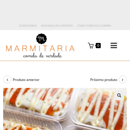
QUEM SOMOS
MUDANÇA DE CARDÁPIO
COMO FAZER SUA COMPRA
0
Produto anterior
Próximo produto
🔍