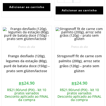
Adicionar ao carrinho
Adicionar ao carrinho
Pratos do dia
Pratos do dia
Frango desfiado (120g),
Strogonoff fit de carne com
legumes da estação (80g),
palmito (200g), arroz sete
purê de batata doce (150g) –
grãos (120g) – prato sem
prato sem glúten/lactose
glúten
24.90
24.90
R$
R$
R$21,90/und (PIX) - kit 10
R$21,90/und (PIX) - kit 10
pratos variados
pratos variados
Desconto aplicado ao FINAL
Desconto aplicado ao FINAL
da compra
da compra