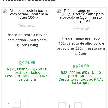
Pratos do dia
Pratos do dia
Risoto de costela bovina
Filé de frango grelhado
com agrião – prato sem
(100g), risoto de alho poró e
glúten (350g)
provolone (250g) – prato sem
glúten
24.90
R$
24.90
R$
R$21,90/und (PIX) - kit 10
pratos variados
R$21,90/und (PIX) - kit 10
Desconto aplicado ao FINAL
pratos variados
da compra
Desconto aplicado ao FINAL
da compra
-
+
-
+