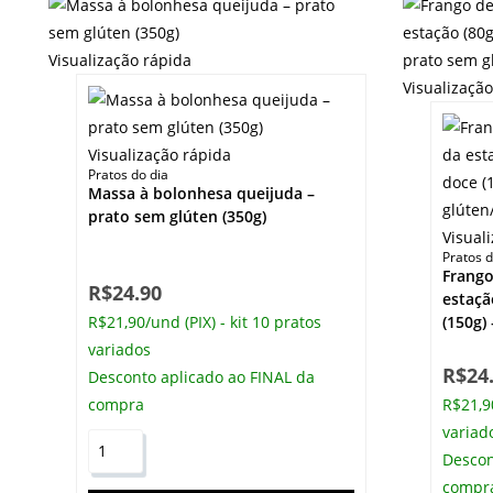
Visualização rápida
Visualizaçã
Visualização rápida
Pratos do dia
Massa à bolonhesa queijuda –
prato sem glúten (350g)
Visual
Pratos d
Frango
R$
24.90
estaçã
R$21,90/und (PIX) - kit 10 pratos
(150g)
variados
R$
24
Desconto aplicado ao FINAL da
compra
R$21,90
variad
Descon
compr