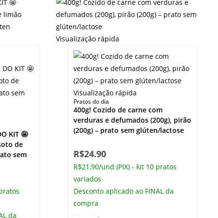
Visualização rápida
Visualização rápida
Pratos do dia
400g! Cozido de carne com
verduras e defumados (200g), pirão
(200g) – prato sem glúten/lactose
O KIT 🤩
soto de
R$
24.90
prato sem
R$21,90/und (PIX) - kit 10 pratos
variados
 pratos
Desconto aplicado ao FINAL da
compra
AL da