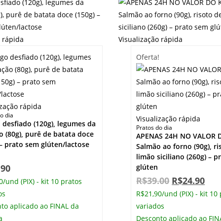
o rápida
Visualização rápida
Oferta!
ização rápida
o dia
Visualização rápida
 desfiado (120g), legumes da
Pratos do dia
o (80g), purê de batata doce
APENAS 24H NO VALOR D
 – prato sem glúten/lactose
Salmão ao forno (90g), ri
limão siciliano (260g) – 
.90
glúten
R$
39.00
R$
24.90
/und (PIX) - kit 10 pratos
os
R$21,90/und (PIX) - kit 10
to aplicado ao FINAL da
variados
a
Desconto aplicado ao FIN