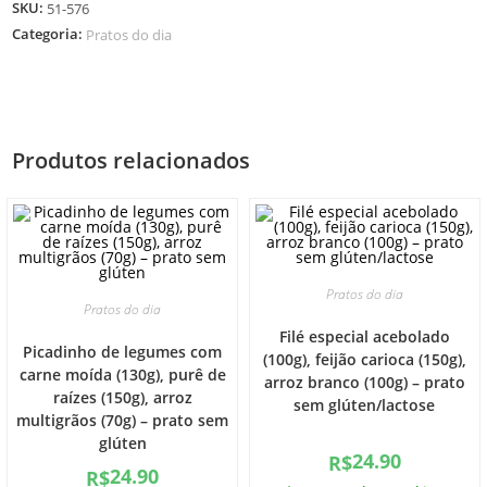
SKU:
51-576
Categoria:
Pratos do dia
Produtos relacionados
Pratos do dia
Pratos do dia
Filé especial acebolado
Picadinho de legumes com
(100g), feijão carioca (150g),
carne moída (130g), purê de
arroz branco (100g) – prato
raízes (150g), arroz
sem glúten/lactose
multigrãos (70g) – prato sem
glúten
24.90
R$
24.90
R$