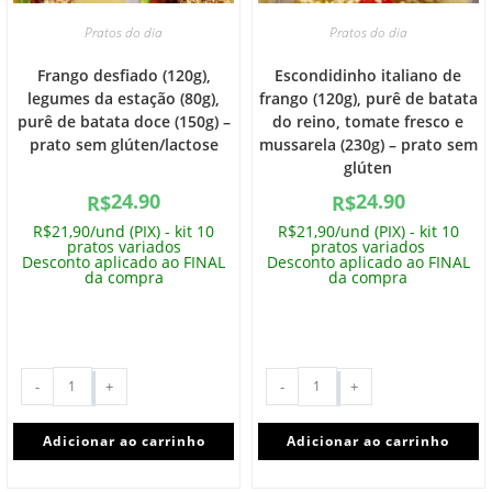
Pratos do dia
Pratos do dia
Frango desfiado (120g),
Escondidinho italiano de
legumes da estação (80g),
frango (120g), purê de batata
purê de batata doce (150g) –
do reino, tomate fresco e
prato sem glúten/lactose
mussarela (230g) – prato sem
glúten
24.90
24.90
R$
R$
R$21,90/und (PIX) - kit 10
R$21,90/und (PIX) - kit 10
pratos variados
pratos variados
Desconto aplicado ao FINAL
Desconto aplicado ao FINAL
da compra
da compra
-
+
-
+
Adicionar ao carrinho
Adicionar ao carrinho