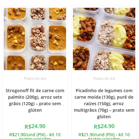
Pratos do dia
Pratos do dia
Strogonoff fit de carne com
Picadinho de legumes com
palmito (200g), arroz sete
carne moída (130g), purê de
grãos (120g) – prato sem
raízes (150g), arroz
glúten
multigrãos (70g) – prato sem
glúten
24.90
24.90
R$
R$
R$21,90/und (PIX) - kit 10
R$21,90/und (PIX) - kit 10
pratos variados
pratos variados