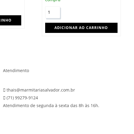
RINHO
ADICIONAR AO CARRINHO
Atendimento
thais@marmitariasalvador.com.br
(71) 99279-9124
Atendimento de segunda à sexta das 8h às 16h.