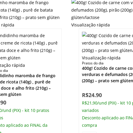
o rápida
Visualização rápida
Visualização rápida
Pratos do dia
ização rápida
400g! Cozido de carne c
o dia
verduras e defumados (20
didinho maromba de frango
(200g) – prato sem glúte
de ricota (140g) , purê de
doce e alho frito (210g) –
sem glúten
R$
24.90
.90
R$21,90/und (PIX) - kit 10
/und (PIX) - kit 10 pratos
variados
os
Desconto aplicado ao FIN
to aplicado ao FINAL da
compra
a