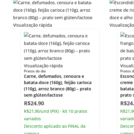
Visualização rápida
Visualizaçã
Visualização rápida
Visual
Pratos do dia
Pratos d
Carne, defumados, cenoura e
Escon
batata-doce (160g), feijão carioca
creme 
(110g), arroz branco (80g) – prato
batata 
sem glúten/lactose
prato 
R$
24.90
R$
24
R$21,90/und (PIX) - kit 10 pratos
R$21,90
variados
variad
Desconto aplicado ao FINAL da
Descon
compra
compr