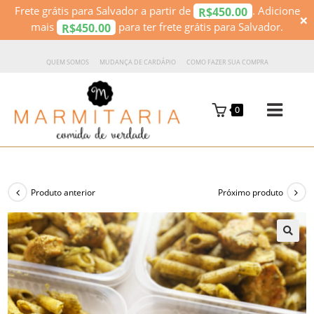
Frete grátis para Salvador a partir de
. Adicione
450.00
R$
×
mais
para ter frete grátis para Salvador.
450.00
R$
QUEM SOMOS
MUDANÇA DE CARDÁPIO
COMO FAZER SUA COMPRA
0
Produto anterior
Próximo produto