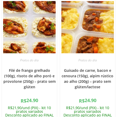
Pratos do dia
Pratos do dia
Filé de frango grelhado
Guisado de carne, bacon e
(100g), risoto de alho poró e
cenoura (150g), aipim rústico
provolone (250g) – prato sem
ao alho (200g) – prato sem
glúten
glúten/lactose
24.90
24.90
R$
R$
R$21,90/und (PIX) - kit 10
R$21,90/und (PIX) - kit 10
pratos variados
pratos variados
Desconto aplicado ao FINAL
Desconto aplicado ao FINAL