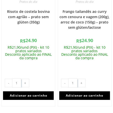
Pratos do dia
Pratos do dia
Risoto de costela bovina
Frango tailandês ao curry
com agrião – prato sem
com cenoura e vagem (200g),
glúten (350g)
arroz de coco (150g) – prato
sem glúten/lactose
24.90
24.90
R$
R$
R$21,90/und (PIX) - kit 10
R$21,90/und (PIX) - kit 10
pratos variados
pratos variados
Desconto aplicado ao FINAL
Desconto aplicado ao FINAL
da compra
da compra
-
+
-
+
Adicionar ao carrinho
Adicionar ao carrinho