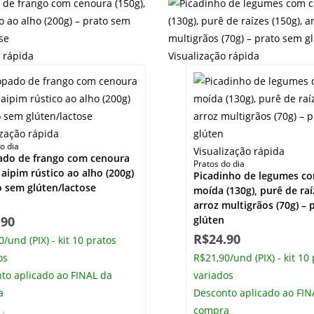
o rápida
Visualização rápida
ização rápida
o dia
Visualização rápida
ado de frango com cenoura
Pratos do dia
 aipim rústico ao alho (200g)
Picadinho de legumes c
o sem glúten/lactose
moída (130g), purê de raí
arroz multigrãos (70g) –
.90
glúten
R$
24.90
/und (PIX) - kit 10 pratos
os
R$21,90/und (PIX) - kit 10
to aplicado ao FINAL da
variados
a
Desconto aplicado ao FIN
compra