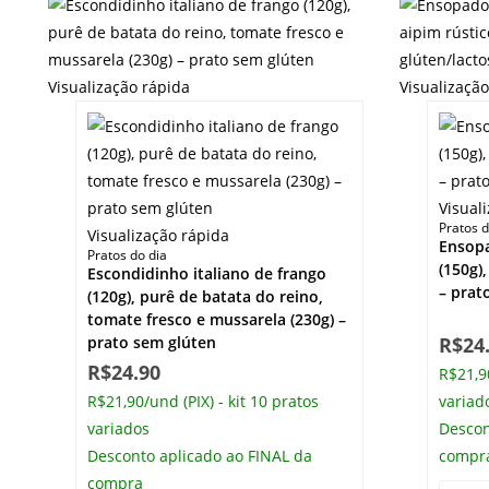
Visualização rápida
Visualizaçã
Visual
Pratos d
Visualização rápida
Ensop
Pratos do dia
(150g),
Escondidinho italiano de frango
– prat
(120g), purê de batata do reino,
tomate fresco e mussarela (230g) –
prato sem glúten
R$
24
R$
24.90
R$21,90
R$21,90/und (PIX) - kit 10 pratos
variad
variados
Descon
Desconto aplicado ao FINAL da
compr
compra