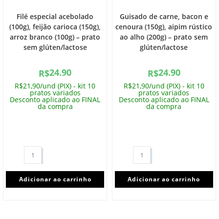
Filé especial acebolado
Guisado de carne, bacon e
(100g), feijão carioca (150g),
cenoura (150g), aipim rústico
arroz branco (100g) – prato
ao alho (200g) – prato sem
sem glúten/lactose
glúten/lactose
24.90
24.90
R$
R$
R$21,90/und (PIX) - kit 10
R$21,90/und (PIX) - kit 10
pratos variados
pratos variados
Desconto aplicado ao FINAL
Desconto aplicado ao FINAL
da compra
da compra
Adicionar ao carrinho
Adicionar ao carrinho