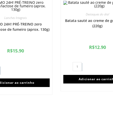
Destaques do dia!
Lanches Integrais
Batata sauté ao creme de 
 24H! PRÉ-TREINO zero
(220g)
tose de fumeiro (aprox. 130g)
R$
12.90
R$
15.90
Adicionar ao carrin
dicionar ao carrinho