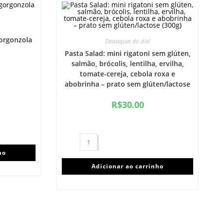
gorgonzola
Destaques do dia!
Pasta Salad: mini rigatoni sem glúten,
salmão, brócolis, lentilha, ervilha,
tomate-cereja, cebola roxa e
abobrinha – prato sem glúten/lactose
(300g)
R$
30.00
ho
Adicionar ao carrinho