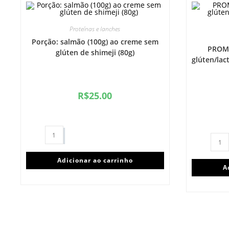
Proteínas e lanches
Porção: salmão (100g) ao creme sem
PROMO
glúten de shimeji (80g)
glúten/lac
R$
25.00
Adicionar ao carrinho
A