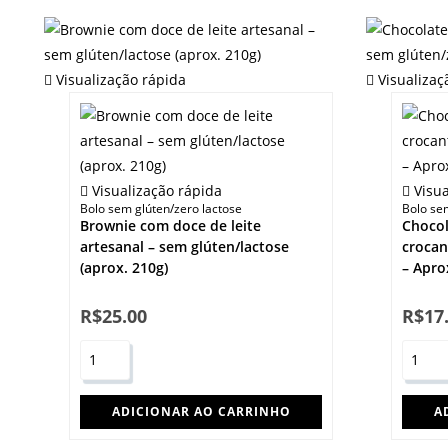
Visualização rápida
Visualizaç
Visualização rápida
Visua
Bolo sem glúten/zero lactose
Bolo se
Brownie com doce de leite
Chocol
artesanal – sem glúten/lactose
crocan
(aprox. 210g)
– Apro
R$
25.00
R$
17
ADICIONAR AO CARRINHO
A