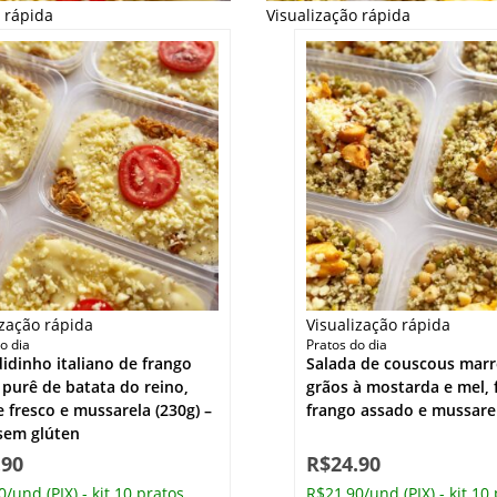
o rápida
Visualização rápida
ização rápida
Visualização rápida
o dia
Pratos do dia
idinho italiano de frango
Salada de couscous mar
, purê de batata do reino,
grãos à mostarda e mel, f
 fresco e mussarela (230g) –
frango assado e mussare
sem glúten
.90
R$
24.90
/und (PIX) - kit 10 pratos
R$21,90/und (PIX) - kit 10