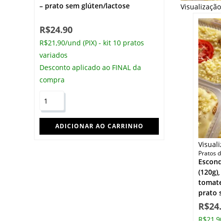
– prato sem glúten/lactose
Visualizaçã
R$
24.90
R$21,90/und (PIX) - kit 10 pratos
variados
Desconto aplicado ao FINAL da
compra
Guisado
de
carne,
ADICIONAR AO CARRINHO
bacon
Visual
e
Pratos d
cenoura
Escond
(150g),
(120g)
tomate
aipim
prato 
rústico
R$
24
ao
R$21,90
alho