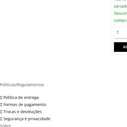
variad
(200g)
Descon
–
compr
prato
sem
Escond
glúten/lactose
italian
quantidade
de
A
frango
(120g),
purê
de
batata
Políticas/Regulamentos
do
reino,
Política de entrega
tomate
Formas de pagamento
fresco
Trocas e devoluções
e
Segurança e privacidade
mussar
Sobre