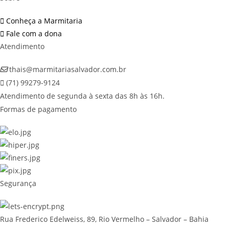
(230g)
-
Conheça a Marmitaria
prato
Fale com a dona
sem
Atendimento
glúten
quanti
thais@marmitariasalvador.com.br
(71) 99279-9124
Atendimento de segunda à sexta das 8h às 16h.
Formas de pagamento
Segurança
Rua Frederico Edelweiss, 89, Rio Vermelho – Salvador – Bahia