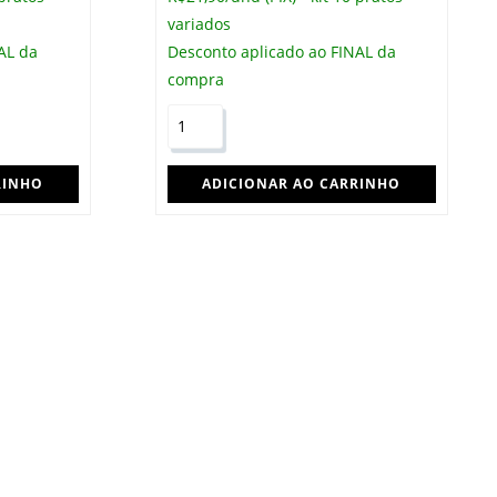
variados
AL da
Desconto aplicado ao FINAL da
compra
Risoto
de
costela
RINHO
ADICIONAR AO CARRINHO
bovina
com
agrião
-
prato
sem
glúten
(350g)
quantidade