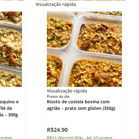
Visualização rápida
Visualização rápida
Pratos do dia
roquino e
Risoto de costela bovina com
ilé de
agrião – prato sem glúten (350g)
la – 300g
R$
24.90
 pratos
R$21,90/und (PIX) - kit 10 pratos