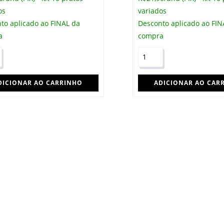
os
variados
to aplicado ao FINAL da
Desconto aplicado ao FIN
a
compra
idinho
Salada
o
de
couscous
DICIONAR AO CARRINHO
ADICIONAR AO CAR
marroquino
e
grãos
à
mostarda
e
mel,
filé
de
frango
ela
assado