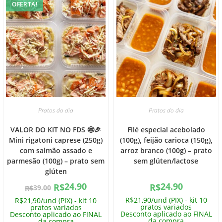
OFERTA!
Pratos do dia
Pratos do dia
VALOR DO KIT NO FDS 🤩🎉
Filé especial acebolado
Mini rigatoni caprese (250g)
(100g), feijão carioca (150g),
com salmão assado e
arroz branco (100g) – prato
parmesão (100g) – prato sem
sem glúten/lactose
glúten
24.90
24.90
R$
R$
39.00
R$
R$21,90/und (PIX) - kit 10
R$21,90/und (PIX) - kit 10
pratos variados
pratos variados
Desconto aplicado ao FINAL
Desconto aplicado ao FINAL
da compra
da compra