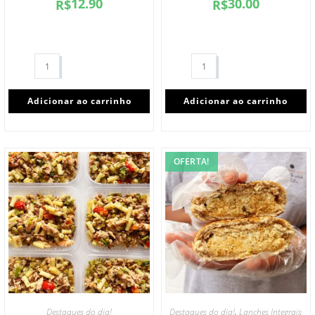
12.90
30.00
R$
R$
Adicionar ao carrinho
Adicionar ao carrinho
OFERTA!
,
Destaques do dia!
Destaques do dia!
Lanches Integrais