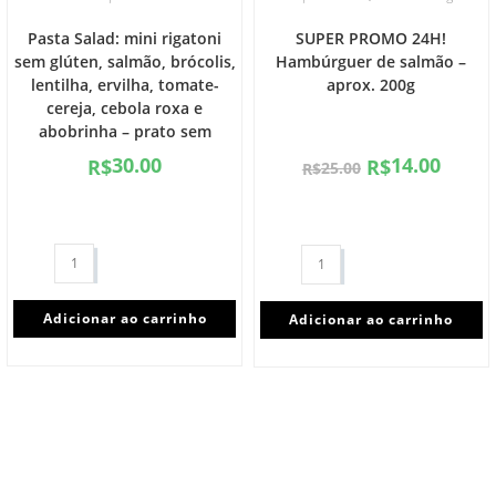
Pasta Salad: mini rigatoni
SUPER PROMO 24H!
sem glúten, salmão, brócolis,
Hambúrguer de salmão –
lentilha, ervilha, tomate-
aprox. 200g
cereja, cebola roxa e
abobrinha – prato sem
glúten/lactose (300g)
30.00
14.00
R$
R$
25.00
R$
Adicionar ao carrinho
Adicionar ao carrinho