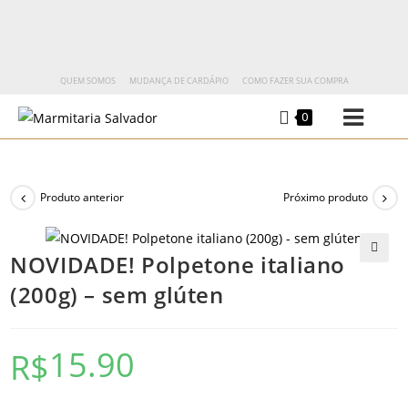
QUEM SOMOS
MUDANÇA DE CARDÁPIO
COMO FAZER SUA COMPRA
0
Produto anterior
Próximo produto
NOVIDADE! Polpetone italiano
🔍
(200g) – sem glúten
15.90
R$