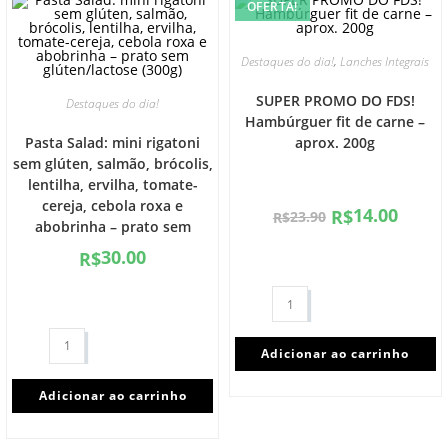
OFERTA!
,
Destaques do dia!
Lanches Integrais
SUPER PROMO DO FDS!
Destaques do dia!
Hambúrguer fit de carne –
Pasta Salad: mini rigatoni
aprox. 200g
sem glúten, salmão, brócolis,
lentilha, ervilha, tomate-
cereja, cebola roxa e
14.00
R$
23.90
R$
abobrinha – prato sem
glúten/lactose (300g)
30.00
R$
Adicionar ao carrinho
Adicionar ao carrinho