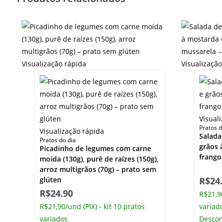
Visualização rápida
Visualizaçã
Visual
Pratos d
Visualização rápida
Salada
Pratos do dia
grãos 
Picadinho de legumes com carne
frango
moída (130g), purê de raízes (150g),
arroz multigrãos (70g) – prato sem
glúten
R$
24
R$
24.90
R$21,90
R$21,90/und (PIX) - kit 10 pratos
variad
variados
Descon