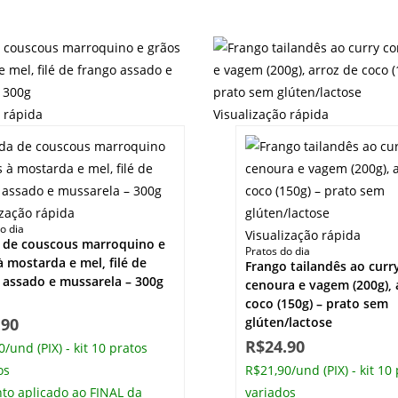
o rápida
Visualização rápida
ização rápida
o dia
Visualização rápida
 de couscous marroquino e
Pratos do dia
à mostarda e mel, filé de
Frango tailandês ao cur
 assado e mussarela – 300g
cenoura e vagem (200g), 
coco (150g) – prato sem
.90
glúten/lactose
R$
24.90
/und (PIX) - kit 10 pratos
os
R$21,90/und (PIX) - kit 10
to aplicado ao FINAL da
variados