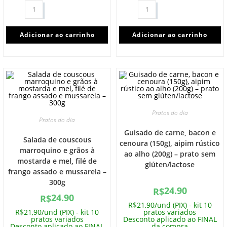
Adicionar ao carrinho
Adicionar ao carrinho
Pratos do dia
Pratos do dia
Guisado de carne, bacon e
Salada de couscous
cenoura (150g), aipim rústico
marroquino e grãos à
ao alho (200g) – prato sem
mostarda e mel, filé de
glúten/lactose
frango assado e mussarela –
300g
24.90
R$
24.90
R$
R$21,90/und (PIX) - kit 10
R$21,90/und (PIX) - kit 10
pratos variados
pratos variados
Desconto aplicado ao FINAL
Desconto aplicado ao FINAL
da compra