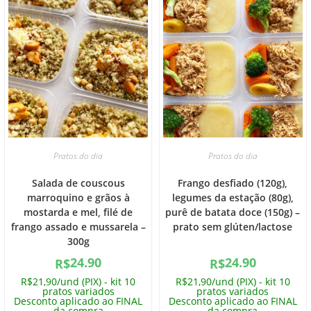
Pratos do dia
Pratos do dia
Salada de couscous
Frango desfiado (120g),
marroquino e grãos à
legumes da estação (80g),
mostarda e mel, filé de
purê de batata doce (150g) –
frango assado e mussarela –
prato sem glúten/lactose
300g
24.90
24.90
R$
R$
R$21,90/und (PIX) - kit 10
R$21,90/und (PIX) - kit 10
pratos variados
pratos variados
Desconto aplicado ao FINAL
Desconto aplicado ao FINAL
da compra
da compra