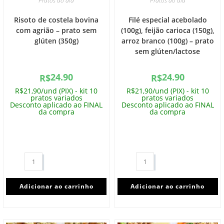
Pratos do dia
Pratos do dia
Risoto de costela bovina
Filé especial acebolado
com agrião – prato sem
(100g), feijão carioca (150g),
glúten (350g)
arroz branco (100g) – prato
sem glúten/lactose
24.90
24.90
R$
R$
R$21,90/und (PIX) - kit 10
R$21,90/und (PIX) - kit 10
pratos variados
pratos variados
Desconto aplicado ao FINAL
Desconto aplicado ao FINAL
da compra
da compra
Adicionar ao carrinho
Adicionar ao carrinho