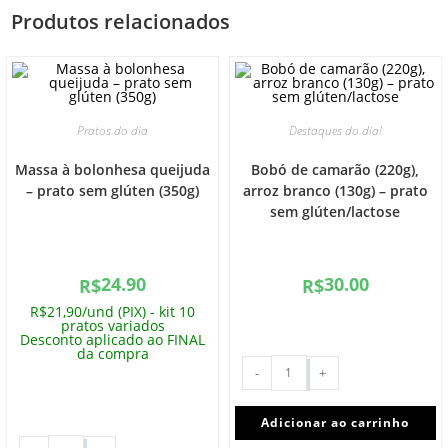
Produtos relacionados
Pratos do dia
Destaques do dia!
Massa à bolonhesa queijuda
Bobó de camarão (220g),
– prato sem glúten (350g)
arroz branco (130g) – prato
sem glúten/lactose
24.90
30.00
R$
R$
R$21,90/und (PIX) - kit 10
pratos variados
Desconto aplicado ao FINAL
da compra
-
+
Adicionar ao carrinho