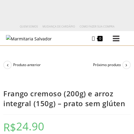
QUEM SOMOS
MUDANÇA DE CARDÁPIO
COMO FAZER SUA COMPRA
0
Produto anterior
Próximo produto
Frango cremoso (200g) e arroz
integral (150g) – prato sem glúten
24.90
R$