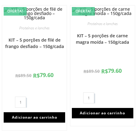
OFERTA!
OFERTA!
Proteínas e lanches
Proteínas e lanches
KIT – 5 porções de carne
KIT – 5 porções de filé de
magra moída – 150g/cada
frango desfiado – 150g/cada
79.60
R$
89.50
R$
79.60
R$
89.50
R$
Adicionar ao carrinho
Adicionar ao carrinho