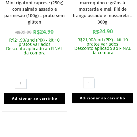
Mini rigatoni caprese (250g)
marroquino e grãos à
com salmão assado e
mostarda e mel, filé de
parmesão (100g) – prato sem
frango assado e mussarela –
glúten
300g
24.90
24.90
R$
R$
39.00
R$
R$21,90/und (PIX) - kit 10
R$21,90/und (PIX) - kit 10
pratos variados
pratos variados
Desconto aplicado ao FINAL
Desconto aplicado ao FINAL
da compra
da compra
Adicionar ao carrinho
Adicionar ao carrinho