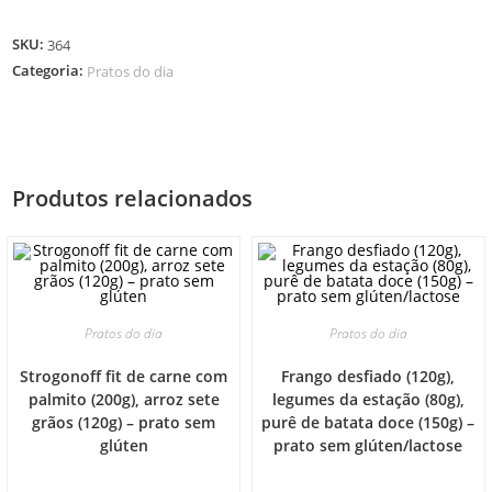
SKU:
364
Categoria:
Pratos do dia
Produtos relacionados
Pratos do dia
Pratos do dia
Strogonoff fit de carne com
Frango desfiado (120g),
palmito (200g), arroz sete
legumes da estação (80g),
grãos (120g) – prato sem
purê de batata doce (150g) –
glúten
prato sem glúten/lactose