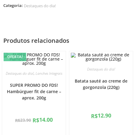
Categoria:
Destaques do dia!
Produtos relacionados
OFERTA!
Destaques do dia!
,
Destaques do dia!
Lanches Integrais
Batata sauté ao creme de
SUPER PROMO DO FDS!
gorgonzola (220g)
Hambúrguer fit de carne –
aprox. 200g
12.90
R$
14.00
R$
23.90
R$