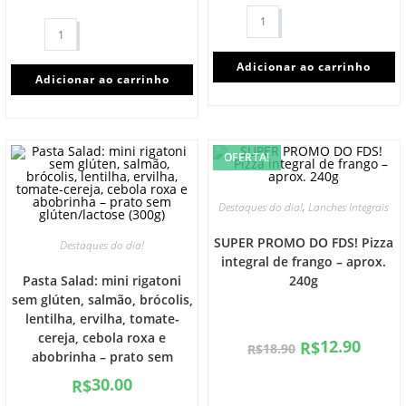
Adicionar ao carrinho
Adicionar ao carrinho
OFERTA!
,
Destaques do dia!
Lanches Integrais
SUPER PROMO DO FDS! Pizza
Destaques do dia!
integral de frango – aprox.
Pasta Salad: mini rigatoni
240g
sem glúten, salmão, brócolis,
lentilha, ervilha, tomate-
cereja, cebola roxa e
12.90
R$
18.90
R$
abobrinha – prato sem
glúten/lactose (300g)
30.00
R$