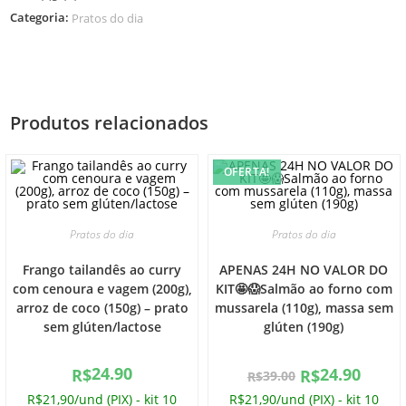
Categoria:
Pratos do dia
Produtos relacionados
OFERTA!
Pratos do dia
Pratos do dia
Frango tailandês ao curry
APENAS 24H NO VALOR DO
com cenoura e vagem (200g),
KIT🤩😱Salmão ao forno com
arroz de coco (150g) – prato
mussarela (110g), massa sem
sem glúten/lactose
glúten (190g)
24.90
24.90
R$
R$
39.00
R$
R$21,90/und (PIX) - kit 10
R$21,90/und (PIX) - kit 10