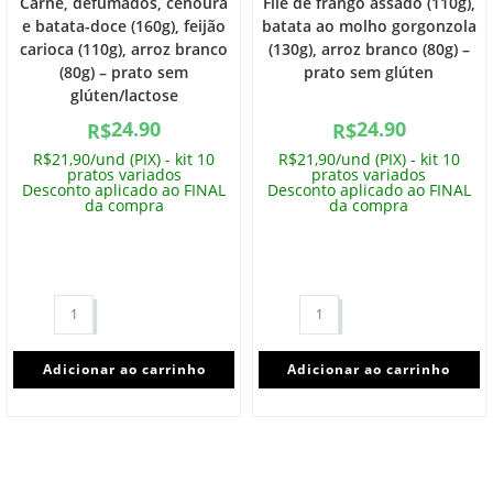
Carne, defumados, cenoura
Filé de frango assado (110g),
e batata-doce (160g), feijão
batata ao molho gorgonzola
carioca (110g), arroz branco
(130g), arroz branco (80g) –
(80g) – prato sem
prato sem glúten
glúten/lactose
24.90
24.90
R$
R$
R$21,90/und (PIX) - kit 10
R$21,90/und (PIX) - kit 10
pratos variados
pratos variados
Desconto aplicado ao FINAL
Desconto aplicado ao FINAL
da compra
da compra
Adicionar ao carrinho
Adicionar ao carrinho